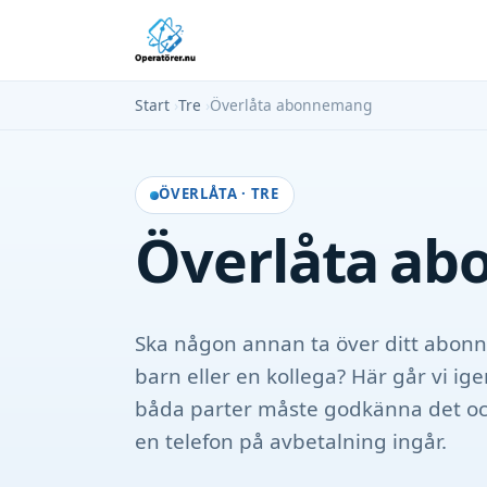
Start
›
Tre
›
Överlåta abonnemang
ÖVERLÅTA · TRE
Överlåta ab
Ska någon annan ta över ditt abonn
barn eller en kollega? Här går vi ige
båda parter måste godkänna det o
en telefon på avbetalning ingår.