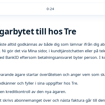
0-24
garbytet till hos Tre
åste alltid godkännas av både dig som lämnar ifrån dig 
 Ni gör det via Mina sidor, i kundtjänstchatten eller på te
med BankID eftersom betalningsansvaret byter person. I ko
arande ägare startar överlåtelsen och anger vem som ska
känner och fyller i sina uppgifter hos Tre.
en kreditkontroll av den nya ägaren.
art skrivs abonnemanget över och nästa faktura går till de