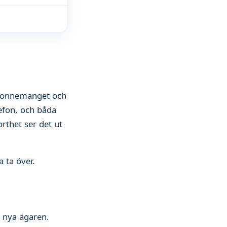
abonnemanget och
lefon, och båda
rthet ser det ut
 ta över.
n nya ägaren.