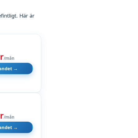
intligt. Här är
r
/mån
dandet →
r
/mån
dandet →