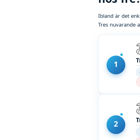
Ibland är det enk
Tres nuvarande
T
1
T
2