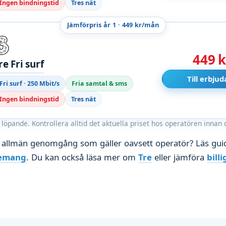
Ingen bindningstid
Tres nät
Jämförpris år 1 · 449 kr/mån
449 k
re Fri surf
Till erbju
Fri surf · 250 Mbit/s
Fria samtal & sms
Ingen bindningstid
Tres nät
löpande. Kontrollera alltid det aktuella priset hos operatören innan d
r allmän genomgång som gäller oavsett operatör? Läs gui
nemang
. Du kan också läsa mer om
Tre
eller jämföra
bill