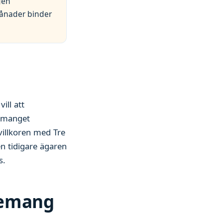
gen
månader binder
ill att
nemanget
villkoren med Tre
en tidigare ägaren
s.
nnemang