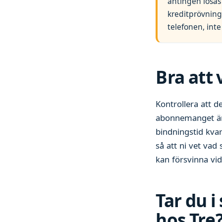
antingen lösas 
kreditprövning
telefonen, in
Bra att 
Kontrollera att de
abonnemanget är 
bindningstid kvar
så att ni vet vad
kan försvinna vid
Tar du 
hos Tre