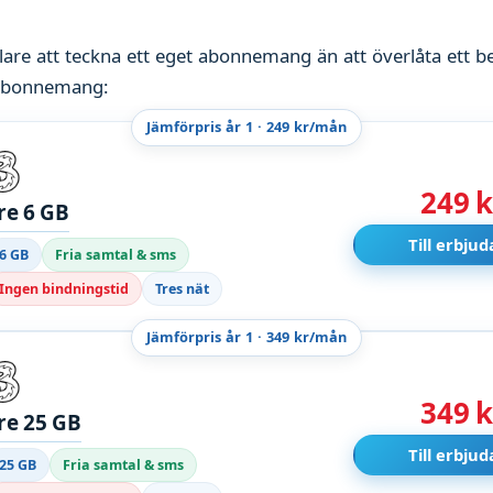
lare att teckna ett eget abonnemang än att överlåta ett bef
 abonnemang:
Jämförpris år 1 · 249 kr/mån
249 k
re 6 GB
Till erbju
6 GB
Fria samtal & sms
Ingen bindningstid
Tres nät
Jämförpris år 1 · 349 kr/mån
349 k
re 25 GB
Till erbju
25 GB
Fria samtal & sms