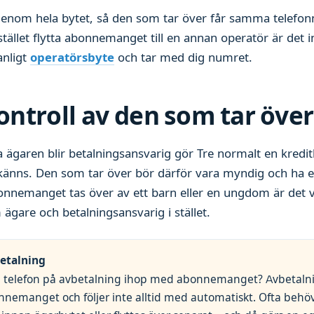
genom hela bytet, så den som tar över får samma tele
i stället flytta abonnemanget till en annan operatör är det 
anligt
operatörsbyte
och tar med dig numret.
ontroll av den som tar öve
 ägaren blir betalningsansvarig gör Tre normalt en kredit
känns. Den som tar över bör därför vara myndig och ha 
nnemanget tas över av ett barn eller en ungdom är det va
 ägare och betalningsansvarig i stället.
betalning
n telefon på avbetalning ihop med abonnemanget? Avbetalni
onnemanget och följer inte alltid med automatiskt. Ofta behö