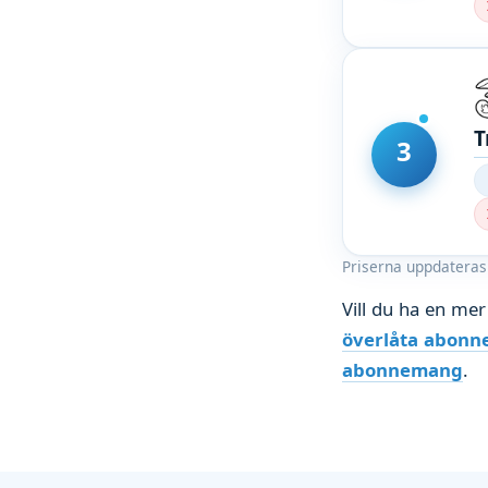
T
3
Priserna uppdateras 
Vill du ha en me
överlåta abon
abonnemang
.