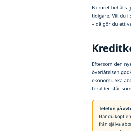
Numret behålls 
tidigare. Vill du 
– då gör du ett v
Kreditk
Eftersom den nya
överlåtelsen god
ekonomi. Ska abo
förälder står som
Telefon på av
Har du köpt e
från själva ab