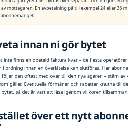
innan ägarbytet eller flyttas över separat – och då görs en e
 av mottagaren. En avbetalning på till exempel 24 eller 36 
te abonnemanget.
veta innan ni gör bytet
t inte finns en obetald faktura kvar – de flesta operatörer v
i ordning innan en överlåtelse kan slutföras. Har abon
 följer den oftast med över till den nya ägaren – stäm av 
 som gäller. Eventuella förmåner och rabatter knutna till d
 bytet, så det är värt att läsa igenom villkoren tillsamman
i stället över ett nytt abo
?