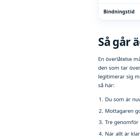
Bindningstid
Så går ä
En överlåtelse m
den som tar över.
legitimerar sig 
så här:
Du som är nuv
Mottagaren god
Tre genomför 
När allt är kl