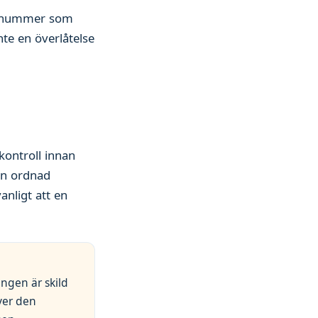
fonnummer som
inte en överlåtelse
r
kontroll innan
en ordnad
nligt att en
ngen är skild
ver den