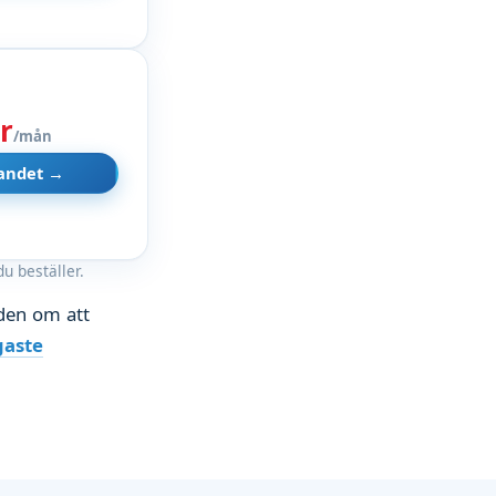
r
/mån
dandet →
u beställer.
den om att
igaste